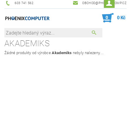
603 741 562
OBCHOD@PHOENIXCOMP.CZ
0
0 Kč
AKADEMIKS
Žádné produkty od výrobce
Akademiks
nebyly nalezeny....