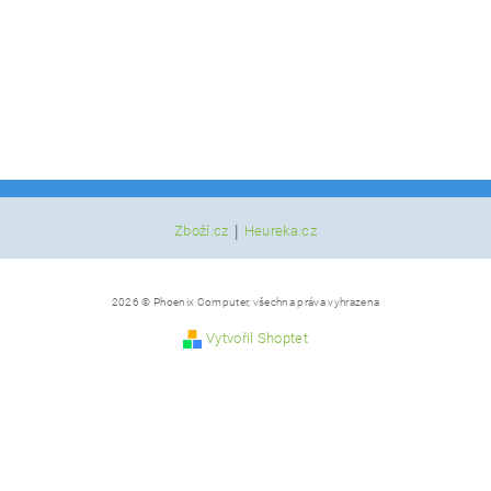
|
Zboží.cz
Heureka.cz
2026 © Phoenix Computer, všechna práva vyhrazena
Vytvořil Shoptet