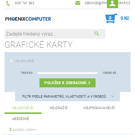
603 741 562
OBCHOD@PHOENIXCOMP.CZ
0
0 Kč
GRAFICKÉ KARTY
NA SKLADĚ
7690
Kč
15490
Kč
POLOŽEK K ZOBRAZENÍ:
2
FILTR PODLE PARAMETRŮ, VLASTNOSTÍ A VÝROBCŮ
NEJLEVNĚJŠÍ
NEJDRAŽŠÍ
NEJPRODÁVANĚJŠÍ
ABECEDNĚ
2
položek celkem