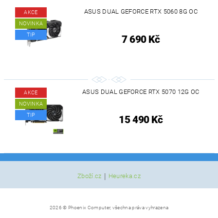
ASUS DUAL GEFORCE RTX 5060 8G OC
AKCE
NOVINKA
TIP
7 690 Kč
ASUS DUAL GEFORCE RTX 5070 12G OC
AKCE
NOVINKA
TIP
15 490 Kč
|
Zboží.cz
Heureka.cz
2026 © Phoenix Computer, všechna práva vyhrazena