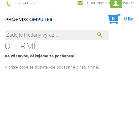
603 741 562
OBCHOD@PHOENIXCOMP.CZ
0
0 Kč
O FIRMĚ
Ve výstavbe, děkujeme za pochopení !
V brzké době se dozvíte vše podstatné o naší firmě.