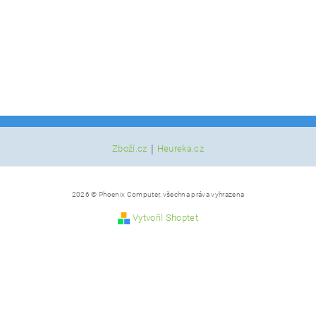
|
Zboží.cz
Heureka.cz
2026 © Phoenix Computer, všechna práva vyhrazena
Vytvořil Shoptet