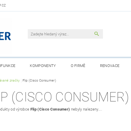
.CZ
IFUNKCE
KOMPONENTY
O FIRMĚ
RENOVACE
ávané značky
Flip (Cisco Consumer)
IP (CISCO CONSUMER)
dukty od výrobce
Flip (Cisco Consumer)
nebyly nalezeny....