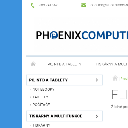
603 741 562
OBCHOD@PHOENIXCOMP
PC, NTB A TABLETY
TISKÁRNY A MULT
Prod
PC, NTB A TABLETY
NOTEBOOKY
FL
TABLETY
POČÍTAČE
Žádné pro
TISKÁRNY A MULTIFUNKCE
TISKÁRNY