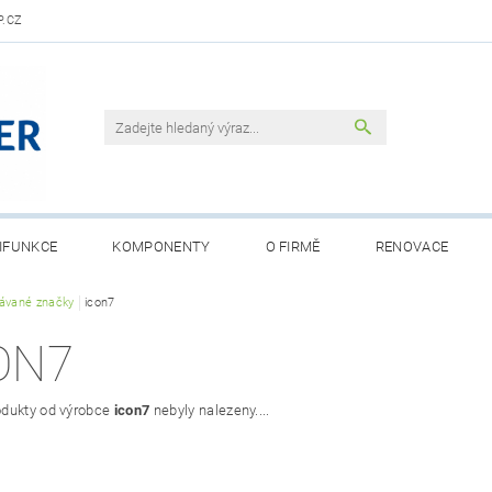
.CZ
IFUNKCE
KOMPONENTY
O FIRMĚ
RENOVACE
ávané značky
icon7
ON7
dukty od výrobce
icon7
nebyly nalezeny....