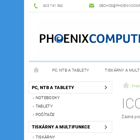
603 741 562
OBCHOD@PHOENIXCOMP
PC, NTB A TABLETY
TISKÁRNY A MULT
Prod
PC, NTB A TABLETY
NOTEBOOKY
IC
TABLETY
POČÍTAČE
Žádné pro
TISKÁRNY A MULTIFUNKCE
TISKÁRNY