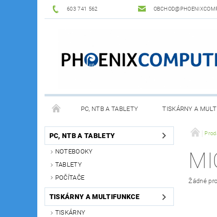
603 741 562
OBCHOD@PHOENIXCOMP
PC, NTB A TABLETY
TISKÁRNY A MULT
Prod
PC, NTB A TABLETY
NOTEBOOKY
MI
TABLETY
POČÍTAČE
Žádné pro
TISKÁRNY A MULTIFUNKCE
TISKÁRNY