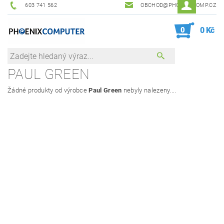
603 741 562
OBCHOD@PHOENIXCOMP.CZ
0
0 Kč
PAUL GREEN
Žádné produkty od výrobce
Paul Green
nebyly nalezeny....