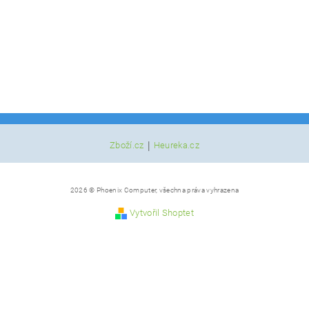
|
Zboží.cz
Heureka.cz
2026 © Phoenix Computer, všechna práva vyhrazena
Vytvořil Shoptet