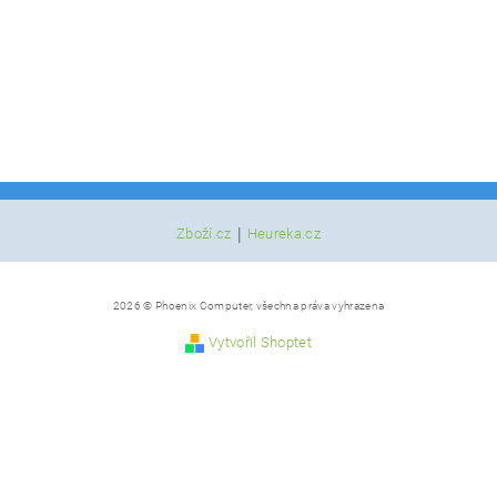
|
Zboží.cz
Heureka.cz
2026 © Phoenix Computer, všechna práva vyhrazena
Vytvořil Shoptet