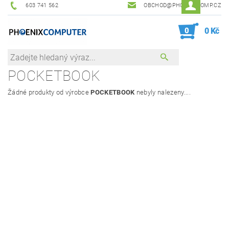
603 741 562
OBCHOD@PHOENIXCOMP.CZ
0
0 Kč
POCKETBOOK
Žádné produkty od výrobce
POCKETBOOK
nebyly nalezeny....