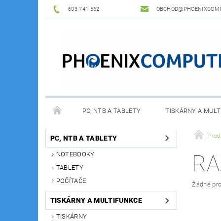
603 741 562
OBCHOD@PHOENIXCOMP
PC, NTB A TABLETY
TISKÁRNY A MULT
Prod
PC, NTB A TABLETY
NOTEBOOKY
RA
TABLETY
POČÍTAČE
Žádné pro
TISKÁRNY A MULTIFUNKCE
TISKÁRNY