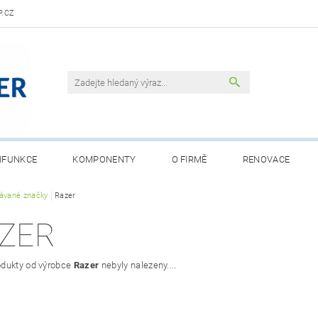
.CZ
IFUNKCE
KOMPONENTY
O FIRMĚ
RENOVACE
ávané značky
Razer
ZER
dukty od výrobce
Razer
nebyly nalezeny....