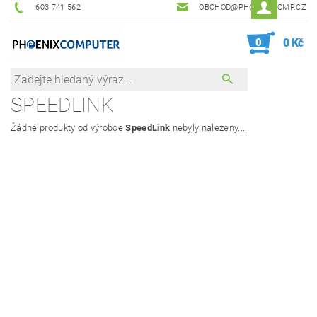
603 741 562
OBCHOD@PHOENIXCOMP.CZ
0
0 Kč
SPEEDLINK
Žádné produkty od výrobce
SpeedLink
nebyly nalezeny....