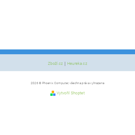
|
Zboží.cz
Heureka.cz
2026 © Phoenix Computer, všechna práva vyhrazena
Vytvořil Shoptet