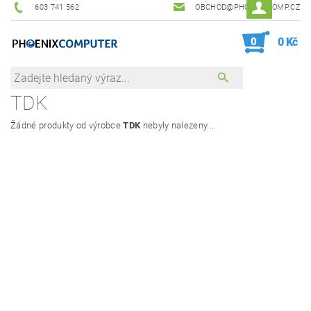
603 741 562
OBCHOD@PHOENIXCOMP.CZ
0
0 Kč
TDK
Žádné produkty od výrobce
TDK
nebyly nalezeny....