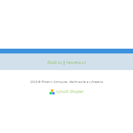
|
Zboží.cz
Heureka.cz
2026 © Phoenix Computer, všechna práva vyhrazena
Vytvořil Shoptet