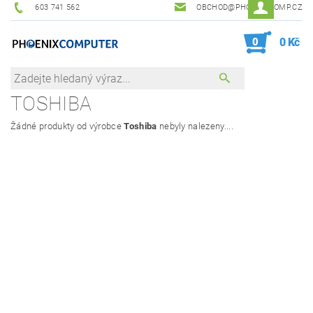
603 741 562
OBCHOD@PHOENIXCOMP.CZ
0
0 Kč
TOSHIBA
Žádné produkty od výrobce
Toshiba
nebyly nalezeny....