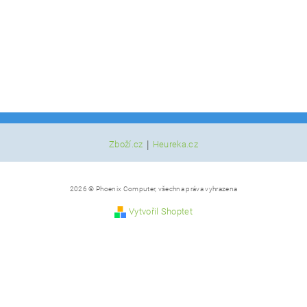
|
Zboží.cz
Heureka.cz
2026 © Phoenix Computer, všechna práva vyhrazena
Vytvořil Shoptet