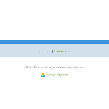
|
Zboží.cz
Heureka.cz
2026 © Phoenix Computer, všechna práva vyhrazena
Vytvořil Shoptet