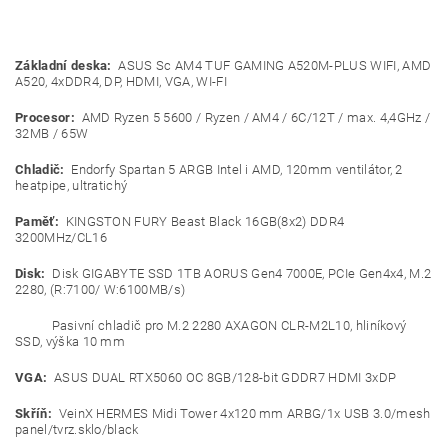
Základní deska:
ASUS Sc AM4 TUF GAMING A520M-PLUS WIFI, AMD
A520, 4xDDR4, DP, HDMI, VGA, WI-FI
Procesor:
AMD Ryzen 5 5600 / Ryzen / AM4 / 6C/12T / max. 4,4GHz /
32MB / 65W
Chladič:
Endorfy Spartan 5 ARGB Intel i AMD, 120mm ventilátor, 2
heatpipe, ultratichý
Paměť:
KINGSTON FURY Beast Black 16GB(8x2) DDR4
3200MHz/CL16
Disk:
Disk GIGABYTE SSD 1TB AORUS Gen4 7000E, PCIe Gen4x4, M.2
2280, (R:7100/ W:6100MB/s)
Pasivní chladič pro M.2 2280 AXAGON CLR-M2L10, hliníkový
SSD, výška 10 mm
VGA:
ASUS DUAL RTX5060 OC 8GB/128-bit GDDR7 HDMI 3xDP
Skříň:
VeinX HERMES Midi Tower 4x120 mm ARBG/1x USB 3.0/mesh
panel/tvrz.sklo/black