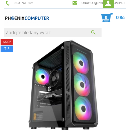
603 741 562
OBCHOD@PHOENIXCOMP.CZ
0
0 Kč
AKCE
TIP