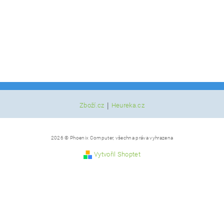
|
Zboží.cz
Heureka.cz
2026 © Phoenix Computer, všechna práva vyhrazena
Vytvořil Shoptet