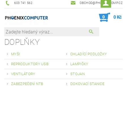
603 741 562
OBCHOD@PHOENIXCOMP.CZ
0
0 Kč
DOPLŇKY
MYŠI
CHLADÍCÍ PODLOŽKY
REPRODUKTORY USB
LAMPIČKY
VENTILÁTORY
STOJAN
ZABEZPEČENÍ NTB
DOKOVACÍ STANICE