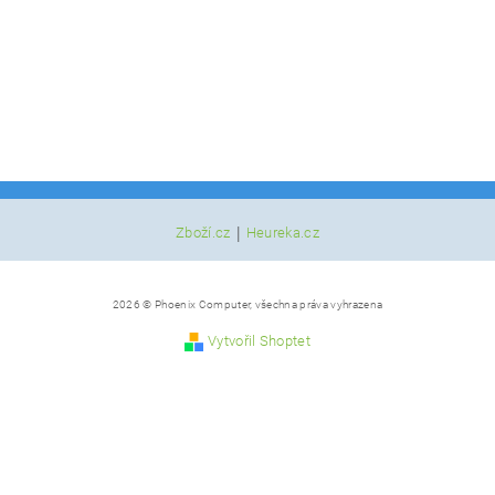
|
Zboží.cz
Heureka.cz
2026 © Phoenix Computer, všechna práva vyhrazena
Vytvořil Shoptet