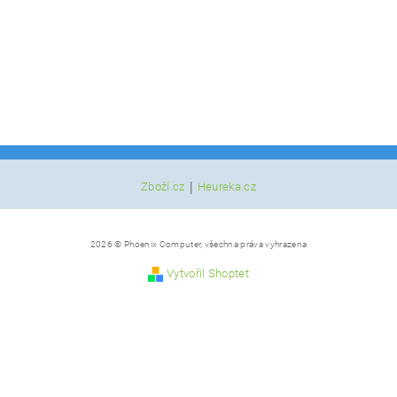
|
Zboží.cz
Heureka.cz
2026 © Phoenix Computer, všechna práva vyhrazena
Vytvořil Shoptet