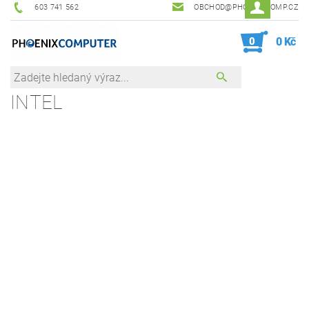
603 741 562
OBCHOD@PHOENIXCOMP.CZ
0
0 Kč
INTEL