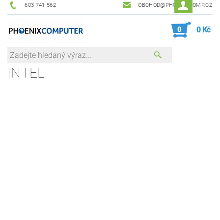
603 741 562
OBCHOD@PHOENIXCOMP.CZ
0
0 Kč
INTEL