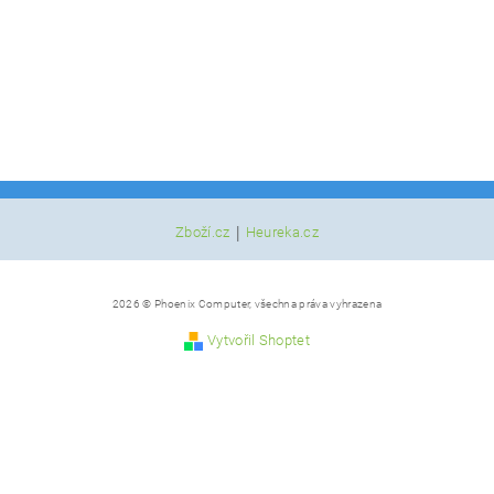
|
Zboží.cz
Heureka.cz
2026 © Phoenix Computer, všechna práva vyhrazena
Vytvořil Shoptet